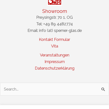
Showroom
Preysingstr. 70 1. OG
Tel: +49 89 4482774
Email: info (at) sperner-glas.de
Kontakt Formular
Vita
Veranstaltungen
Impressum
Datenschutzerklärung
Suchen
nach: